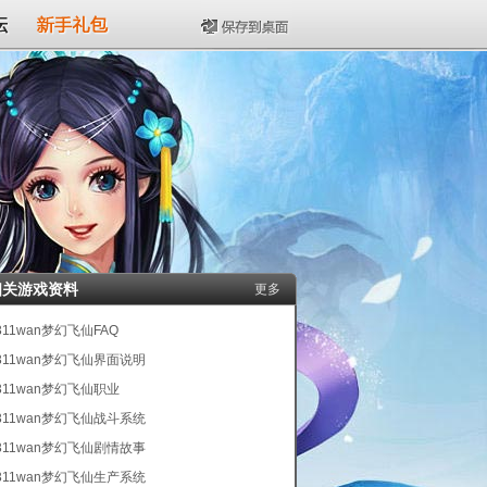
坛
新手礼包
保存到桌面
相关游戏资料
更多
311wan梦幻飞仙FAQ
311wan梦幻飞仙界面说明
311wan梦幻飞仙职业
311wan梦幻飞仙战斗系统
311wan梦幻飞仙剧情故事
311wan梦幻飞仙生产系统