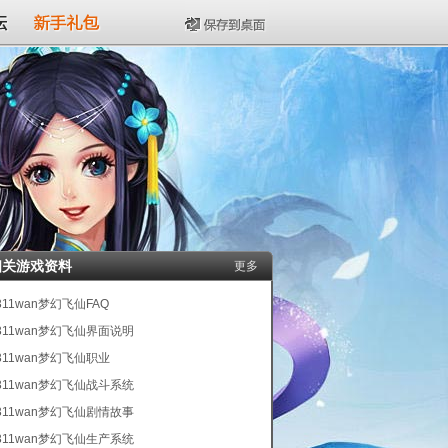
坛
新手礼包
保存到桌面
相关游戏资料
更多
311wan梦幻飞仙FAQ
311wan梦幻飞仙界面说明
311wan梦幻飞仙职业
311wan梦幻飞仙战斗系统
311wan梦幻飞仙剧情故事
311wan梦幻飞仙生产系统